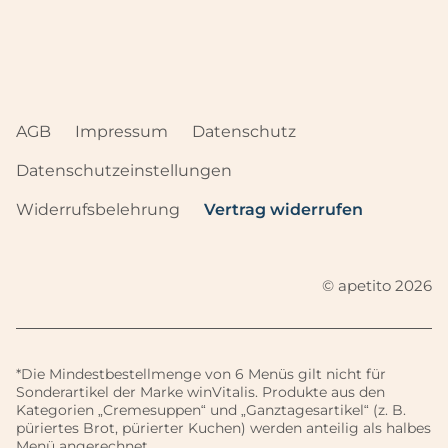
i
r
n
t
.
e
i
n
.
AGB
Impressum
Datenschutz
Datenschutzeinstellungen
Widerrufsbelehrung
Vertrag widerrufen
© apetito 2026
*Die Mindestbestellmenge von 6 Menüs gilt nicht für
Sonderartikel der Marke winVitalis. Produkte aus den
Kategorien „Cremesuppen“ und „Ganztagesartikel“ (z. B.
püriertes Brot, pürierter Kuchen) werden anteilig als halbes
Menü angerechnet.