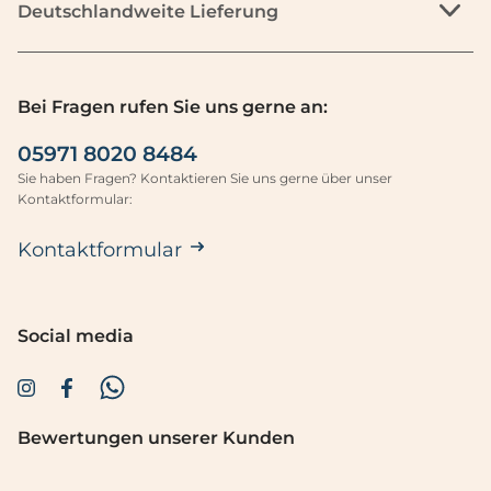
B
Deutschlandweite Lieferung
e
i
g
t
e
t
b
e
Bei Fragen rufen Sie uns gerne an:
e
g
n
05971 8020 8484
e
S
b
Sie haben Fragen? Kontaktieren Sie uns gerne über unser
i
Kontaktformular:
e
e
n
Kontaktformular
e
S
i
i
n
e
e
e
Social media
n
i
W
n
e
e
r
n
Bewertungen unserer Kunden
t
W
e
e