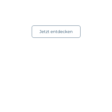
Mehr Zeit für das,
was Freude macht.
Jetzt entdecken