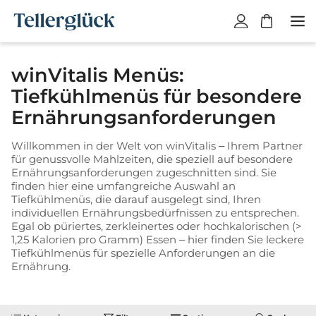
W
a
r
winVitalis Menüs:
e
n
Tiefkühlmenüs für besondere
k
Ernährungsanforderungen
o
r
Willkommen in der Welt von winVitalis – Ihrem Partner
b
für genussvolle Mahlzeiten, die speziell auf besondere
i
Ernährungsanforderungen zugeschnitten sind. Sie
s
finden hier eine umfangreiche Auswahl an
Tiefkühlmenüs, die darauf ausgelegt sind, Ihren
t
individuellen Ernährungsbedürfnissen zu entsprechen.
l
Egal ob püriertes, zerkleinertes oder hochkalorischen (>
e
1,25 Kalorien pro Gramm) Essen – hier finden Sie leckere
e
Tiefkühlmenüs für spezielle Anforderungen an die
r
Ernährung.
.