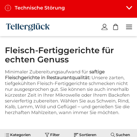
Technische Störung
W
a
r
Fleisch-Fertiggerichte für
e
n
echten Genuss
k
o
Minimaler Zubereitungsaufwand für
saftige
r
Fleischgerichte in Restaurantqualität:
Unsere zarten,
b
tiefgekühlten Fleisch-Fertiggerichte schmecken nicht
nur ausgesprochen gut. Sie können sie auch innerhalb
i
kürzester Zeit in Ihrer Mikrowelle oder Ihrem Backofen
s
servierfertig zubereiten. Wählen Sie aus Schwein, Rind,
t
Kalb, Lamm, Wild und Geflügel – und genießen Sie die
l
herzhaften Mahlzeiten, wann immer Sie möchten.
e
e
r
Kategorien
Filter
Sortieren
Suchen