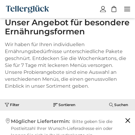
W
a
Unser Angebot für besondere
r
Ernährungsformen
e
n
k
Wir haben für Ihren individuellen
o
Ernährungsbedürfnisse unterschiedliche Pakete
r
geschnürt. Entdecken Sie die Wochenkartons, die
b
Sie für 7 Tage mit leckeren Menüs versorgen.
i
Unsere Probierangebote sind eine Auswahl an
s
verschiedenen Menüs, die einen genussvollen
t
Einblick in unser Sortiment geben.
l
e
Filter
Sortieren
Suchen
e
r
.
Möglicher Liefertermin:
Bitte geben Sie die
Postleitzahl Ihrer Wunsch-Lieferadresse ein oder