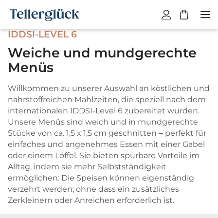
W
a
IDDSI-LEVEL 6
r
e
Weiche und mundgerechte
n
Menüs
k
o
Willkommen zu unserer Auswahl an köstlichen und
r
nährstoffreichen Mahlzeiten, die speziell nach dem
b
internationalen IDDSI-Level 6 zubereitet wurden.
i
Unsere Menüs sind weich und in mundgerechte
s
Stücke von ca. 1,5 x 1,5 cm geschnitten – perfekt für
t
einfaches und angenehmes Essen mit einer Gabel
l
oder einem Löffel. Sie bieten spürbare Vorteile im
e
Alltag, indem sie mehr Selbstständigkeit
e
ermöglichen: Die Speisen können eigenständig
r
verzehrt werden, ohne dass ein zusätzliches
.
Zerkleinern oder Anreichen erforderlich ist.