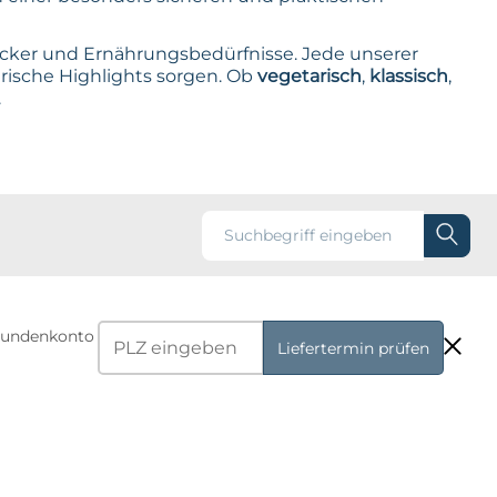
äcker und Ernährungsbedürfnisse. Jede unserer
narische Highlights sorgen. Ob
vegetarisch
,
klassisch
,
.
r Kundenkonto
Liefertermin prüfen