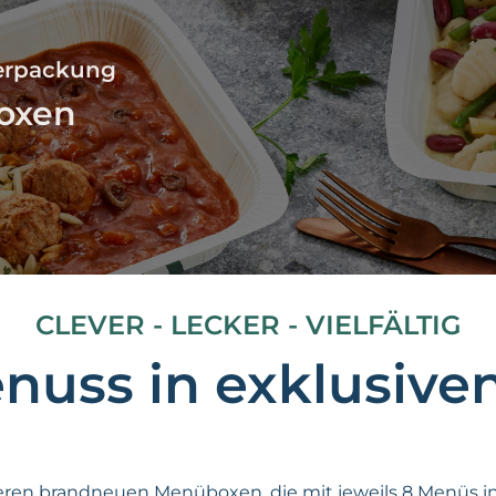
Verpackung
oxen
CLEVER - LECKER - VIELFÄLTIG
nuss in exklusiv
eren brandneuen Menüboxen, die mit jeweils 8 Menüs in