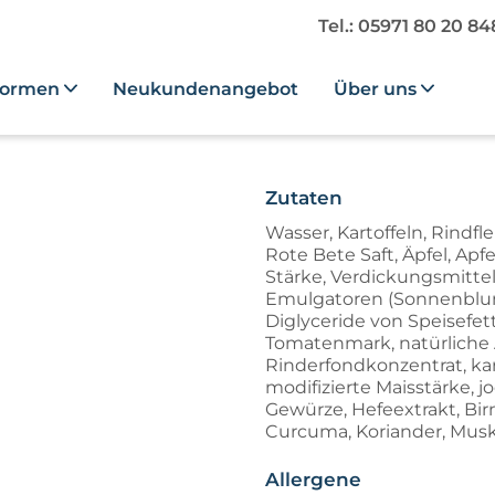
Tel.: 05971 80 20 8
formen
Neukundenangebot
Über uns
Zutaten
Wasser, Kartoffeln, Rindfl
Rote Bete Saft, Äpfel, Ap
Stärke, Verdickungsmittel
Emulgatoren (Sonnenblu
Diglyceride von Speisefet
Tomatenmark, natürliche
Rinderfondkonzentrat, kara
modifizierte Maisstärke, jo
Gewürze, Hefeextrakt, Birn
Curcuma, Koriander, Musk
Allergene