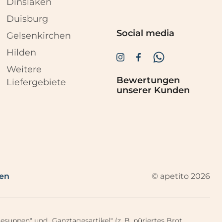
Dinslaken
Duisburg
Social media
Gelsenkirchen
Hilden
Weitere
Bewertungen
Liefergebiete
unserer Kunden
© apetito 2026
fen
suppen“ und „Ganztagesartikel“ (z. B. püriertes Brot,