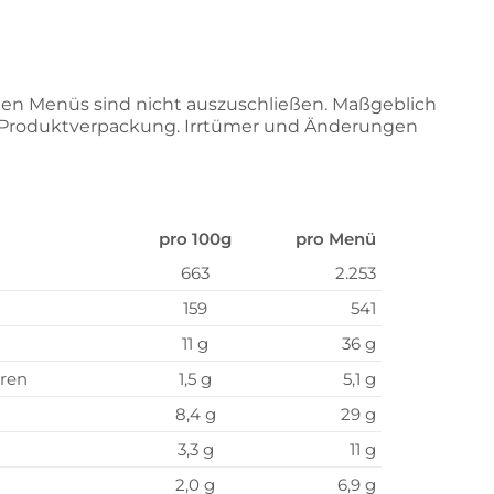
.
en Menüs sind nicht auszuschließen. Maßgeblich
r Produktverpackung. Irrtümer und Änderungen
pro 100g
pro Menü
663
2.253
159
541
11 g
36 g
uren
1,5 g
5,1 g
8,4 g
29 g
3,3 g
11 g
2,0 g
6,9 g