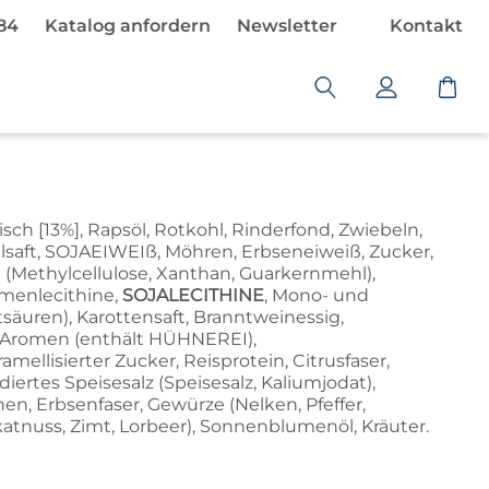
484
Katalog anfordern
Newsletter
Kontakt
W
a
r
e
n
k
eisch [13%], Rapsöl, Rotkohl, Rinderfond, Zwiebeln,
o
felsaft, SOJAEIWEIß, Möhren, Erbseneiweiß, Zucker,
 (Methylcellulose, Xanthan, Guarkernmehl),
r
menlecithine,
SOJALECITHINE
, Mono- und
b
tsäuren), Karottensaft, Branntweinessig,
i
 Aromen (enthält HÜHNEREI),
s
mellisierter Zucker, Reisprotein, Citrusfaser,
t
diertes Speisesalz (Speisesalz, Kaliumjodat),
l
en, Erbsenfaser, Gewürze (Nelken, Pfeffer,
atnuss, Zimt, Lorbeer), Sonnenblumenöl, Kräuter.
e
e
r