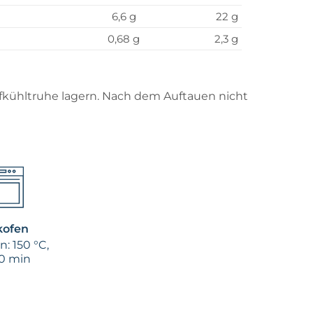
6,6 g
22 g
0,68 g
2,3 g
efkühltruhe lagern. Nach dem Auftauen nicht
kofen
: 150 °C,
0 min