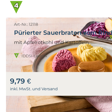
Art-Nr.: 12118
Pürierter Sauerbraten vom Rind
mit Apfelrotkohl und Kartoffeln
IDDSI-Level 4
9,79 €
inkl. MwSt. und Versand