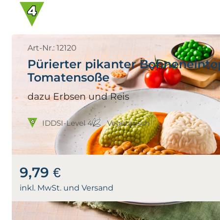
Art-Nr.: 12120
Pürierter pikanter Bohneneinto
Tomatensoße
dazu Erbsen und Reis
IDDSI-Level 4
Vegetarisch
9,79 €
inkl. MwSt. und Versand