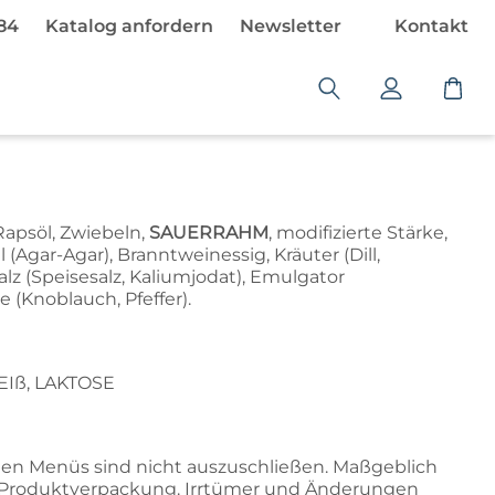
484
Katalog anfordern
Newsletter
Kontakt
W
a
r
e
n
k
Rapsöl, Zwiebeln,
SAUERRAHM
, modifizierte Stärke,
o
(Agar-Agar), Branntweinessig, Kräuter (Dill,
salz (Speisesalz, Kaliumjodat), Emulgator
r
(Knoblauch, Pfeffer).
b
i
s
t
EIß, LAKTOSE
l
e
e
en Menüs sind nicht auszuschließen. Maßgeblich
r
r Produktverpackung. Irrtümer und Änderungen