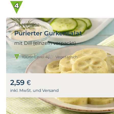
Art-Nr.: 12162
Pürierter Gurkensalat
mit Dill (einzeln verpackt)
IDDSI-Level 4
Vegetarisch
2,59 €
inkl. MwSt. und Versand