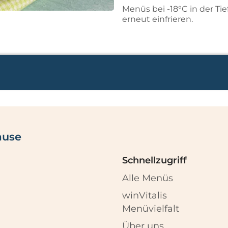
Menüs bei -18°C in der Ti
erneut einfrieren.
ause
Schnellzugriff
Alle Menüs
winVitalis
Menüvielfalt
Über uns