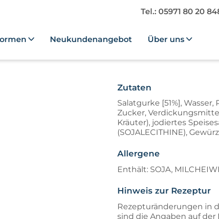
Tel.: 05971 80 20 8
formen
Neukundenangebot
Über uns
Zutaten
Salatgurke [51%], Wasser, 
Zucker, Verdickungsmittel 
Kräuter), jodiertes Speise
(SOJALECITHINE), Gewürze 
Allergene
Enthält: SOJA, MILCHEIW
Hinweis zur Rezeptur
Rezepturänderungen in d
sind die Angaben auf de