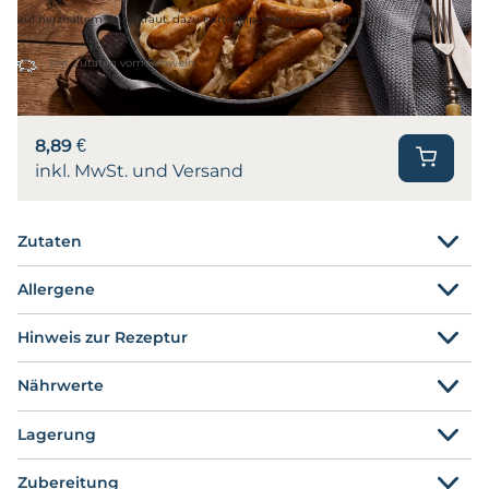
auf herzhaftem Sauerkraut, dazu Kartoffelpüree mit Röstzwiebeln
Mit Zutaten vom Schwein
8,89 €
inkl. MwSt. und Versand
Zutaten
Allergene
Hinweis zur Rezeptur
Nährwerte
Lagerung
Zubereitung