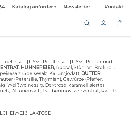
484
Katalog anfordern
Newsletter
Kontakt
W
a
r
e
n
k
inefleisch [11.5%], Rindfleisch [11.5%], Rinderfond,
o
ENTRAT
,
HÜHNEREIER
, Rapsöl, Möhren, Brokkoli,
Speisesalz (Speisesalz, Kaliumjodat),
BUTTER
,
r
äuter (Petersilie, Thymian), Gewürze (Pfeffer,
b
ig, Weißweinessig, Dextrose, karamellisierter
i
auch, Zitronensaft, Traubenmostkonzentrat, Rauch.
s
t
l
MILCHEIWEIß, LAKTOSE
e
e
r