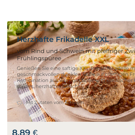
Art-Nr.: 16046
Herzhafte Frikadelle XXL
vom Rind und Schwein mit pfeffriger Zw
Frühlingspüree
Genießen Sie eine saftige XXL-Rinderfrikadelle m
geschmackvollen dunklen Soße auf cremigen Frü
Kombination aus würziger Soße und klassischer Fr
solides, herzhaftes Gericht.
Mit Zutaten vom Schwein
8,89 €