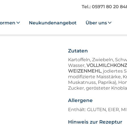
Tel.: 05971 80 20 8
formen
Neukundenangebot
Über uns
Zutaten
Kartoffeln, Zwiebeln, Schwe
Wasser,
VOLLMILCHKONZ
WEIZENMEHL
, jodiertes 
modifizierte Maisstärke, Kr
Muskatnuss, Paprika), Hon
Zucker, gerösteter Knobl
Allergene
Enthält: GLUTEN, EIER, 
Hinweis zur Rezeptur