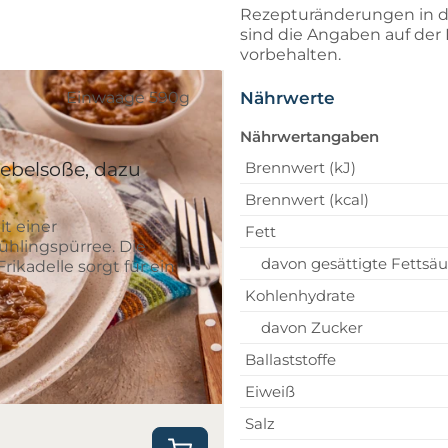
Rezepturänderungen in d
sind die Angaben auf de
vorbehalten.
Nährwerte
Einwaage 590g
Nährwertangaben
iebelsoße, dazu
Brennwert (kJ)
Brennwert (kcal)
it einer
Fett
hlingspürree. Die
davon gesättigte Fettsä
ikadelle sorgt für ein
Kohlenhydrate
davon Zucker
Ballaststoffe
Eiweiß
Salz