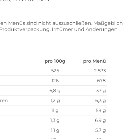
.
en Menüs sind nicht auszuschließen. Maßgeblich
r Produktverpackung. Irrtümer und Änderungen
pro 100g
pro Menü
525
2.833
126
678
6,8 g
37 g
uren
1,2 g
6,3 g
11 g
58 g
1,3 g
6,9 g
1,1 g
5,7 g