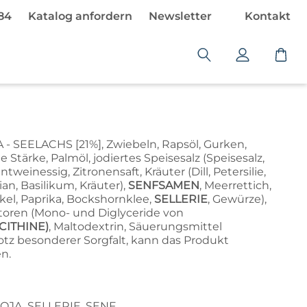
484
Katalog anfordern
Newsletter
Kontakt
W
a
r
e
n
k
A - SEELACHS [21%], Zwiebeln, Rapsöl, Gurken,
o
te Stärke, Palmöl, jodiertes Speisesalz (Speisesalz,
tweinessig, Zitronensaft, Kräuter (Dill, Petersilie,
r
n, Basilikum, Kräuter),
SENFSAMEN
, Meerrettich,
b
ckel, Paprika, Bockshornklee,
SELLERIE
, Gewürze),
i
toren (Mono- und Diglyceride von
s
CITHINE)
, Maltodextrin, Säuerungsmittel
t
rotz besonderer Sorgfalt, kann das Produkt
l
n.
e
e
r
SOJA, SELLERIE, SENF