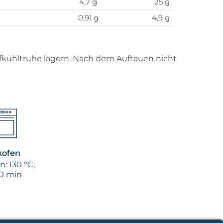
4,7 g
25 g
0,91 g
4,9 g
efkühltruhe lagern. Nach dem Auftauen nicht
kofen
: 130 °C,
0 min