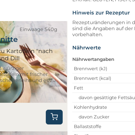
Hinweis zur Rezeptur
Rezepturänderungen in d
sind die Angaben auf de
Einwaage 540g
vorbehalten.
nitte
Nährwerte
u Kartoffeln "nach
und Dill
Nährwertangaben
t würziger
Brennwert (kJ)
toffeln mit frischer
Brennwert (kcal)
ische verleiht und es zu
Fett
davon gesättigte Fettsä
Kohlenhydrate
davon Zucker
Ballaststoffe