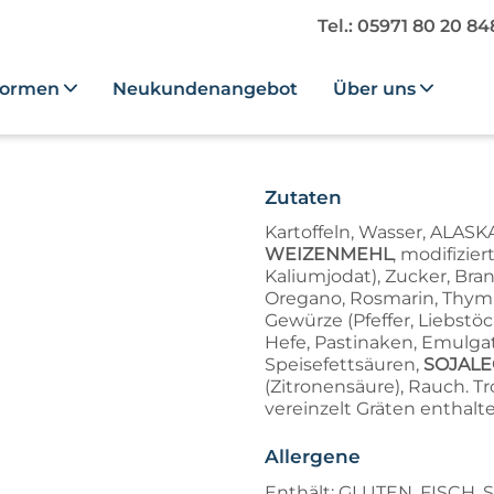
Tel.: 05971 80 20 8
formen
Neukundenangebot
Über uns
Zutaten
Kartoffeln, Wasser, ALASK
WEIZENMEHL
, modifizier
Kaliumjodat), Zucker, Brann
Oregano, Rosmarin, Thymia
Gewürze (Pfeffer, Liebstö
Hefe, Pastinaken, Emulga
Speisefettsäuren,
SOJALE
(Zitronensäure), Rauch. T
vereinzelt Gräten enthalte
Allergene
Enthält: GLUTEN, FISCH, 