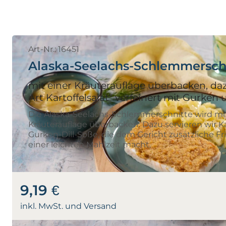
Art-Nr.: 16451
Alaska-Seelachs-Schlemmersch
mit einer Kräuterauflage überbacken, daz
Art Kartoffelsalat" verfeinert mit Gurken 
Die Alaska-Seelachs-Schlemmerschnitte wird mi
Kräuterauflage überbacken. Dazu servieren wir Kar
Gurken-Dill-Soße, die dem Gericht zusätzliche Fr
einer leichten Mahlzeit macht.
9,19 €
inkl. MwSt. und Versand