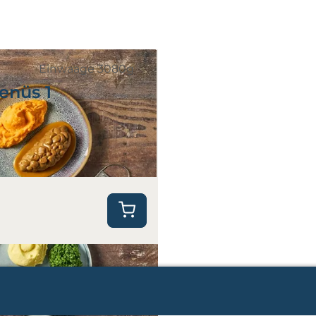
Einwaage 3080g
enüs 1