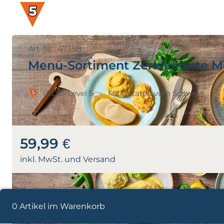
Art-Nr.: 47398
Menü-Sortiment Zerkleinerte M
IDDSI-Level 5
Mit Zutaten vom Schwein
59,99 €
inkl. MwSt. und Versand
0 Artikel im Warenkorb