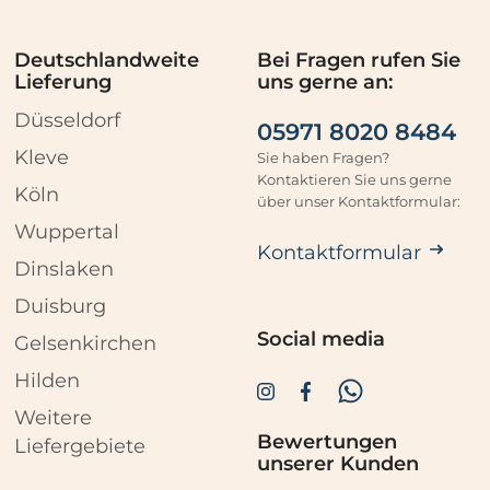
e
i
Deutschlandweite
Bei Fragen rufen Sie
n
Lieferung
uns gerne an:
.
Düsseldorf
05971 8020 8484
Kleve
Sie haben Fragen?
Kontaktieren Sie uns gerne
Köln
über unser Kontaktformular:
Wuppertal
Kontaktformular
Dinslaken
Duisburg
Social media
Gelsenkirchen
Hilden
Weitere
Bewertungen
Liefergebiete
unserer Kunden