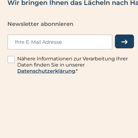
Wir bringen Ihnen das Lächeln nach H
e
e
e
e
i
r
r
n
n
t
t
W
Newsletter abonnieren
.
e
e
e
i
i
r
n
n
t
Ihre E-Mail Adresse
.
.
e
i
Nähere Informationen zur Verarbeitung Ihrer
n
Daten finden Sie in unserer
.
Datenschutzerklärung
.*