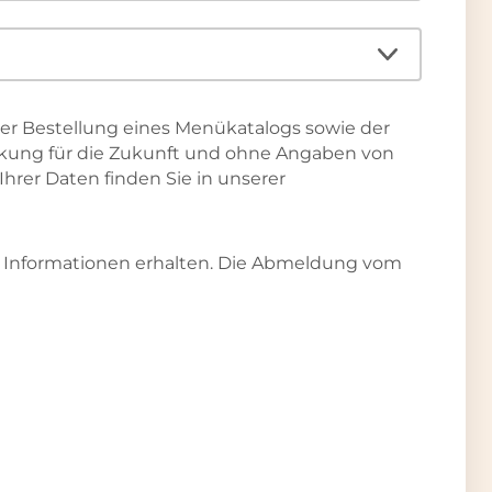
s
t
e
i
n
 der Bestellung eines Menükatalogs sowie der
P
irkung für die Zukunft und ohne Angaben von
f
hrer Daten finden Sie in unserer
l
i
c
e Informationen erhalten. Die Abmeldung vom
h
t
f
e
l
d
.
B
i
t