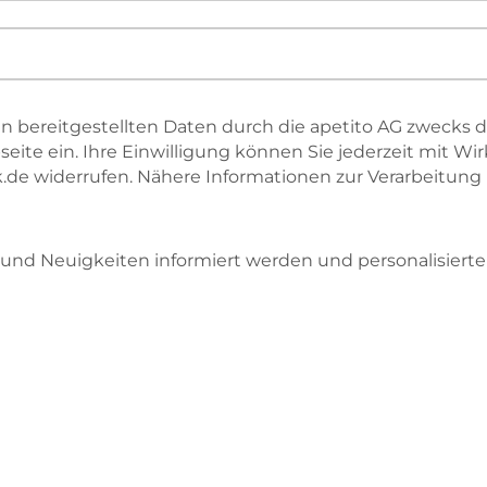
i
c
h
t
f
e
hnen bereitgestellten Daten durch die apetito AG zwecks
l
eite ein. Ihre Einwilligung können Sie jederzeit mit W
d
.de widerrufen. Nähere Informationen zur Verarbeitung I
.
B
i
und Neuigkeiten informiert werden und personalisiert
t
t
e
g
e
b
e
n
S