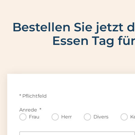
Bestellen Sie jetzt
Essen Tag fü
* Pflichtfeld
D
Anrede
*
a
Frau
Herr
Divers
K
s
F